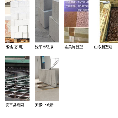
阳光板雨棚
温砌块 保
业想象——
动，引领新
的制造、应
定华锐方正
北玻玻璃市
型建筑材料
用与市场解
引领建筑节
场营销中心
制造新篇章
析
能新未来
会议圆满落
幕，引领新
型建筑材料
爱舍(苏州)
沈阳市弘瀛
鑫美饰新型
山东新型建
制造新风向
新型建材
新型建筑材
建材公司
筑材料产业
引领绿色建
料制造 引
引领绿色建
批发、供
筑未来，专
领绿色建筑
筑未来，铸
应、制造一
业打造ALC
新未来
就品质生活
体化发展新
板系统解决
空间
格局
方案
安平县嘉固
安徽中城新
丝网制品
型建材公司