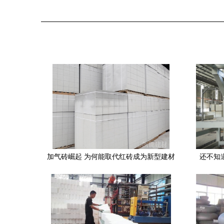
加气砖崛起 为何能取代红砖成为新型建材
还不知
的主力军